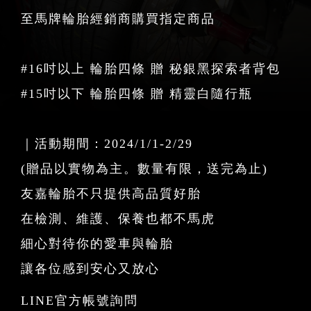
至馬牌輪胎經銷商購買指定商品
#16吋以上 輪胎四條 贈 秘銀黑探索者背包
#15吋以下 輪胎四條 贈 精靈白隨行瓶
｜活動期間：2024/1/1-2/29
(贈品以實物為主。數量有限，送完為止)
友嘉輪胎不只提供高品質好胎
在檢測、維護、保養也都不馬虎
細心對待你的愛車與輪胎
讓各位感到安心又放心
LINE官方帳號詢問