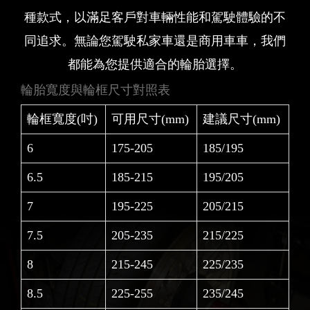
種款式，以滿足客戶對車輛性能和駕駛體驗的不
同追求。無論您駕駛私家車還是商用車車，我們
都能為您提供適合的輪胎選擇。
輪胎寬度與輪框尺寸對照表
輪框寬度(吋)
可用尺寸(mm)
建議尺寸(mm)
6
175-205
185/195
6.5
185-215
195/205
7
195-225
205/215
7.5
205-235
215/225
8
215-245
225/235
8.5
225-255
235/245