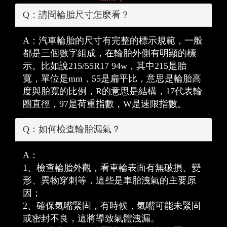
Q：請問輪胎尺寸怎麼看？
A：汽車輪胎的尺寸有完整的標示規範，一般
都是三個數字組成，在輪胎外側有明顯的標
示。比如說215/55R17 94w，其中215是胎
寬，單位是mm，55是扁平比，意思是輪胎高
度與胎寬的比例，R的意思是結構，17代表輪
圈直徑，97是荷重指數，W是速限指數。
Q：如何檢查輪胎漏氣？
A：
1、檢查輪胎外觀，看車輪表面有無破損、變
形、異物穿刺等，這些是車胎洩氣的主要原
因；
2、確保氣嘴緊固，有時候，氣嘴可能未緊固
或密封不良，這將導致氣體洩漏。