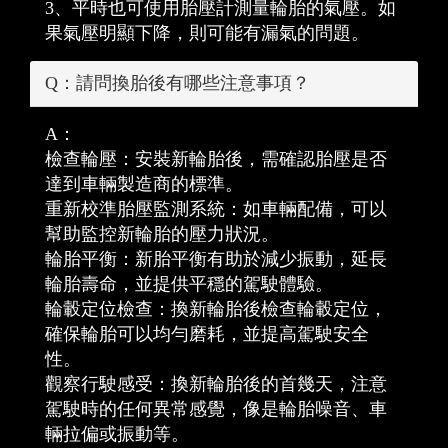
3、平時也可使用胎壓計測量輪胎的氣壓。如
果氣壓明顯下降，則可能有漏氣的問題。
Q：請問換胎後有哪些注意事項？
A：
檢查輪壓：安裝新輪胎後，需確認胎壓是否
達到車輛製造商的標準。
重新校準胎壓監測系統：如車輛配備，可以
幫助監控新輪胎的壓力狀況。
輪胎平衡：新胎平衡有助於減少振動，延長
輪胎壽命，並提供平穩的駕駛體驗。
輪轂定位檢查：換新輪胎後檢查輪轂定位，
確保輪胎可以均勻磨耗，並提高駕駛安全
性。
觀察行駛感受：換新輪胎後的首幾天，注意
駕駛時的任何異常感覺，像是輪胎噪音、車
輛拉偏或振動等。