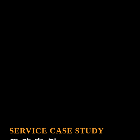
友嘉輪胎開工啦 ! 友嘉輪胎已經
充電完畢 可以繼續為各
啦! 無論是要去上班還是出去玩
都一定要記得 #做好行車
馬牌輪胎 新春豪禮「龍
最重要也是最首要的就是
出門旅遊必備質感好物 
輪胎的檢測就交給友嘉 
限送完為止 至馬牌輪胎
為你細心把關輪胎安全 
購買指定商品 #16吋以上 輪胎四
舒...
條 贈 秘銀黑探索者背包 #
全新官網上線囉！
以下 輪胎四條 贈 精靈白
友嘉輪胎 全新官網上線
｜活動期間：2024/1/1-2/
更專業的形象，期許帶給
品以實物為主。數量有限
的服務內容！舊雨新知，
為止) ...
教！
SERVICE CASE STUDY