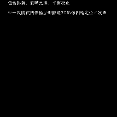
包含拆裝、氣嘴更換、平衡校正
※一次購買四條輪胎即贈送3D影像四輪定位乙次※
義大利免翹棒拆胎機：不會傷害您愛車的
HUNTER頂級平衡機：精準平衡校正
HUNTER最新七代3D電腦定位測量儀：
心有保障