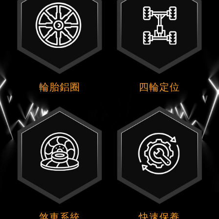
輪胎鋁圈
四輪定位
煞車系統
快速保養